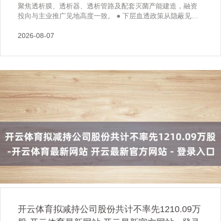
聚焦透析膜、透析器、透析管路及配套灭菌产能建造，融资
投向与主业推广见地高度一致。 ● 下层血透政策从隐蔽见
地、建造圭臬、医保支付到采购降本酿成协力，中国血透医
疗器械市集复合年均增长率达21.52%，行业加快扩容。 ● 公
2026-08-07
司是国内率先完成血液透析“勾引+耗材”全家具链布局的领军
企业，107项注册证中约75%为Ⅲ类证，粗略提供从勾引到耗
材的一站式治理决议。 ● 2025年营收16.40亿元（同比增长
9.31%）；归母净利润2.65亿元（
开云体育拟减持公司股份共计不率先1210.09万