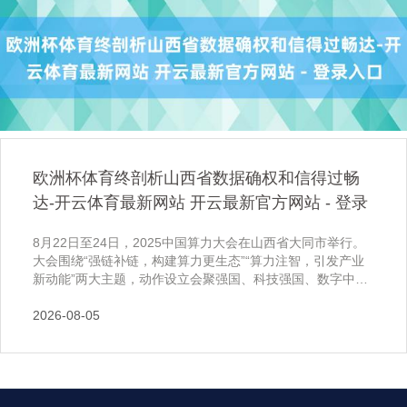
欧洲杯体育终剖析山西省数据确权和信得过畅
达-开云体育最新网站 开云最新官方网站 - 登录
入口
8月22日至24日，2025中国算力大会在山西省大同市举行。
大会围绕“强链补链，构建算力更生态”“算力注智，引发产业
新动能”两大主题，动作设立会聚强国、科技强国、数字中国
和爱戴网信安全的主力军，四大通讯运营商及关连企业正经
东谈主出席，共商筑优算力生态、股东算力产业高质地发展
2026-08-05
之策。 在大会上，中国电信（601728）以第一科技“息壤”为
核心，构建完成智能云体系，基于云网会通提供“算力+平台
+数据+模子+应用”一体化的智能云作事，通过智能退换工夫
整合世界异构算力资源，终了跨地域、跨作事商的算力高效