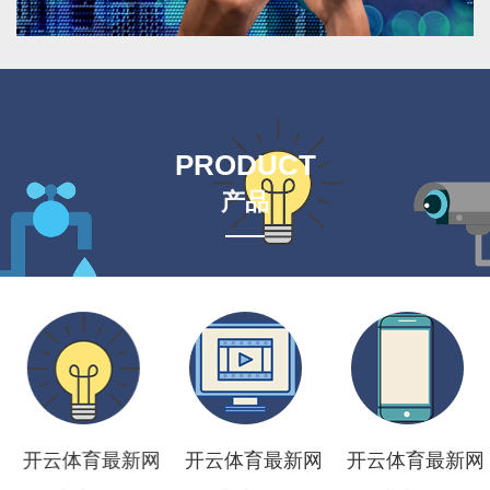
PRODUCT
产品
站 开云最
开云体育最新网站 开云最
开云体育最新网站 开云最
开云体育最新网