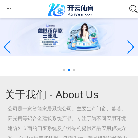
关于我们 - About Us
公司是一家智能家居系统公司。主要生产门窗、幕墙、
阳光房等铝合金建筑系统产品。专注于为不同应用环境
建筑外立面的门窗系统及户外结构提供产品应用解决方