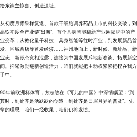
给东谈主惊喜、创造遗址。
从初度月背采样复返、首款干细胞调养药品上市的科技突破，到
高铁初度全产业链“出海”、首个具身智能翻新产业园揭牌中的产
业变革；从教化量子科技、具身智能等往时产业，到发展新品首
发、区域首店等首发经济……神州地面上，新时候、新址品、新
业态、新形态竞相泄露，连接为中国发展斥地新赛谈、拓展新空
间。抑遏激励翻新创造活力，咱们就能把主动权紧紧把捏在我方
手中。
90年前欧洲杯体育，方志敏在《可儿的中国》中深情瞩望：“到
其时，到处齐是活跃跃的创造，到处齐是日眉月异的普及”。先
辈的理思，咱们一经收尾，咱们仍将发愤。