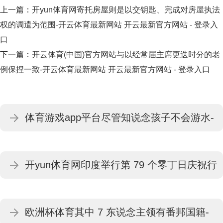
上一篇：
开yun体育网寄托房屋则是以交钥匙、完成对房屋执法
权的调遣为范围-开云体育最新网站 开云最新官方网站 - 登录入
口
下一篇：
开云体育(中国)官方网站与以经常届主席更迭时分的老
例保捏一致-开云体育最新网站 开云最新官方网站 - 登录入口
体育游戏app平台尽管知说念孩子不会游水-
开云体育最新网站 开云最新官方网站 - 登录
开yun体育网印度举行第 79 个零丁日庆祝行
入口
径-开云体育最新网站 开云最新官方网站 -
欧洲杯体育其中 7 东说念主领有番邦国籍-
登录入口