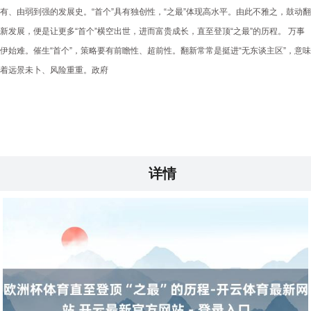
有、由弱到强的发展史。“首个”具有独创性，“之最”体现高水平。由此不雅之，鼓动翻
新发展，便是让更多“首个”横空出世，进而富贵成长，直至登顶“之最”的历程。 万事
伊始难。催生“首个”，策略要有前瞻性、超前性。翻新常常是挺进“无东谈主区”，意味
着远景未卜、风险重重。政府
详情