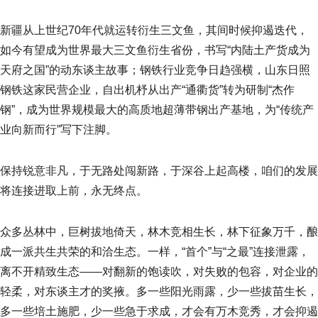
新疆从上世纪70年代就运转衍生三文鱼，其间时候抑遏迭代，
如今有望成为世界最大三文鱼衍生省份，书写“内陆土产货成为
天府之国”的动东谈主故事；钢铁行业竞争日趋强横，山东日照
钢铁这家民营企业，自出机杼从出产“通衢货”转为研制“杰作
钢”，成为世界规模最大的高质地超薄带钢出产基地，为“传统产
业向新而行”写下注脚。
保持锐意非凡，于无路处闯新路，于深谷上起高楼，咱们的发展
将连接进取上前，永无终点。
众多丛林中，巨树拔地倚天，林木竞相生长，林下征象万千，酿
成一派共生共荣的和洽生态。一样，“首个”与“之最”连接泄露，
离不开精致生态——对翻新的饱读吹，对失败的包容，对企业的
轻柔，对东谈主才的奖掖。多一些阳光雨露，少一些拔苗生长，
多一些培土施肥，少一些急于求成，才会有万木竞秀，才会抑遏