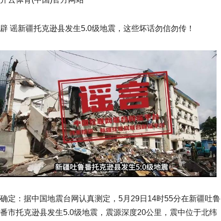
辟 谣新疆托克逊县发生5.0级地震，这些坏话勿信勿传！
确定：据中国地震台网认真测定，5月29日14时55分在新疆吐鲁
番市托克逊县发生5.0级地震，震源深度20公里，震中位于北纬