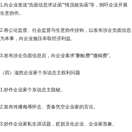
1.向企业发送“负面信息求证函”“情况核实函”等，恫吓企业开展
生意协作。
2.将公论监督、社会监督与生意协作挂钩，以发布涉企负面信息
为本事，向企业施压牟取经济利益。
3.发布涉企负面信息后，向企业索求“删帖费”“撤稿费”。
（四）滋扰企业家个东说念主权利问题
1.炒作企业家个东说念主隐秘。
2.发布传播侮辱怀念、责备凭空企业家的言论。
3.炒作企业家私生涯话题，贬损丑化企业、企业家形象。