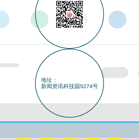
地址：
新闻资讯科技园5274号