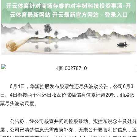
6月4日，华源控股发布股票往还尽头波动公告，公司6月3
日、4日衔接两个往还日收盘价涨幅偏离值累计超20%，触发股
票尽头波动尺度。
公告称，经公司核查并问询控股鼓动、实控东说念主及处分
层，公司已清楚信息无需改换补充，无未公开要害利好信息，近