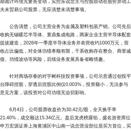
期诡计环境无要害变动，实控东说念主与控股鼓动在股价异动工
夫未贸易公司股票，无应清楚未清楚事项。
公告清楚，公司主营业务为金属及塑料包装产销。公司先后
收购无锡暖芯半导体、寰鼎集成电路，两家企业主营半导体配套
提拔建造，2026年一季度半导体业务并表营收约1000万元，营
收占比偏低，对全体功绩孝顺有限，干系收购存在整合、商誉减
值、功绩波动等风险，后续业务发展具备省略情趣。
针对商场存眷的对宇树科技投资事项，公司示意通过创投平
台障碍捏股，穿透后捏股比例仅0.003%，投资额小，无法参与
意见方案，该投资对公司功绩无迫切影响。
6月4日，公司股票收盘价为30.42元/股，全天换手率
21.40%，成交额达15.34亿元。盘后龙虎榜露馅，盛名游资席位
申万宏源证券上海黄浦区中山南一说念营业部位居买方首位，买