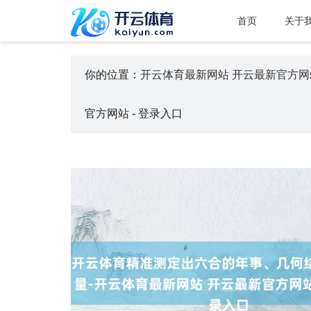
首页
关于
你的位置：
开云体育最新网站 开云最新官方网站
官方网站 - 登录入口