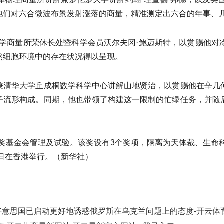
他们对六合微波布景发射涨落的商量，精准测定出六合的年事、
天学商量所荣休长处暨科学会员沃尔夫冈·鲍迈斯特，以赏赐他对
然细胞环境中的存在状况得以呈现。
兼清华大学丘成桐数学科学中心讲解山地贤治，以赏赐他在辛几
子流形构成。同期，他也带领了构建这一限制的忙绿任务，并随
夫奖基金会管理及试验。该奖设有3个奖项，隔离为天体裁、生命
1日在香港举行。（新华社）
登录入口好意思国已启动更好地诱惑俄罗斯在乌克兰问题上的态度-开云体