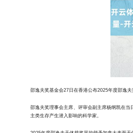
邵逸夫奖基金会27日在香港公布2025年度邵逸
邵逸夫奖理事会主席、评审会副主席杨纲凯在当
主类生存产生潜入影响的科学家。
2025年度邵逸夫天体裁奖平均颁予加拿大表面