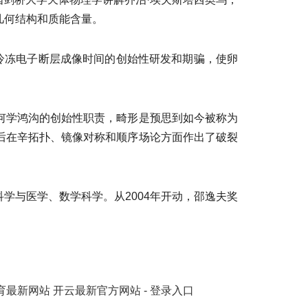
几何结构和质能含量。
冷冻电子断层成像时间的创始性研发和期骗，使卵
何学鸿沟的创始性职责，畸形是预思到如今被称为
后在辛拓扑、镜像对称和顺序场论方面作出了破裂
科学与医学、数学科学。从2004年开动，邵逸夫奖
育最新网站 开云最新官方网站 - 登录入口