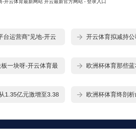
-开云体育最新网站 开云最新官方网站 - 登录入口
台运营商”见地-开云
开云体育拟减持公司
- 登录入口
育最新网站 开云最
板一块呀-开云体育最
欧洲杯体育那些蓝
入口
网站 开云最新官方
.35亿元激增至3.38
欧洲杯体育终剖析
官方网站 - 登录入口
育最新网站 开云最