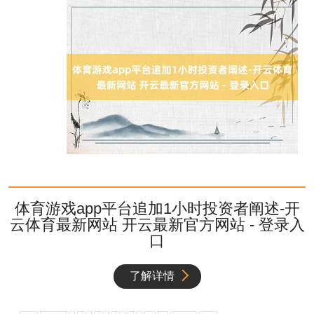
体育游戏app平台追加1小时投资者阐述-开
云体育最新网站 开云最新官方网站 - 登录入
口
了解详情