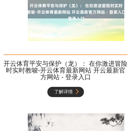
开云体育平安与保护（龙）： 在你激进冒险
时实时教唆-开云体育最新网站 开云最新官
方网站 - 登录入口
了解详情