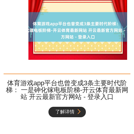
体育游戏app平台也曾变成3条主要时代阶
梯： 一是砷化镓电板阶梯-开云体育最新网
站 开云最新官方网站 - 登录入口
了解详情