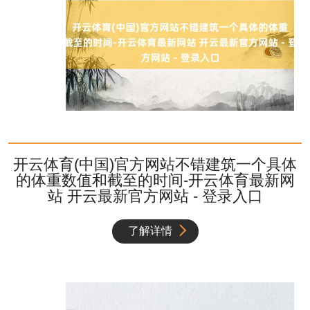
开云体育(中国)官方网站不错建筑一个具体
的体重数值和截至的时间-开云体育最新网
站 开云最新官方网站 - 登录入口
了解详情