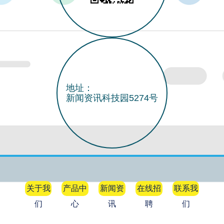
地址：
新闻资讯科技园5274号
关于我
产品中
新闻资
在线招
联系我
们
心
讯
聘
们