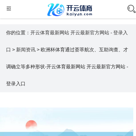
你的位置：
开云体育最新网站 开云最新官方网站 - 登录入
口
>
新闻资讯
> 欧洲杯体育通过荟萃航次、互助询查、才
调确立等多种形状-开云体育最新网站 开云最新官方网站 -
登录入口