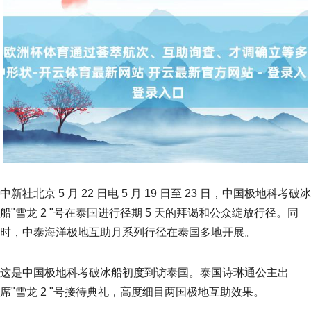
中新社北京 5 月 22 日电 5 月 19 日至 23 日，中国极地科考破冰
船"雪龙 2 "号在泰国进行径期 5 天的拜谒和公众绽放行径。同
时，中泰海洋极地互助月系列行径在泰国多地开展。
这是中国极地科考破冰船初度到访泰国。泰国诗琳通公主出
席"雪龙 2 "号接待典礼，高度细目两国极地互助效果。