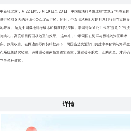
中新社北京 5 月 22 日电 5 月 19 日至 23 日，中国极地科考破冰船"雪龙 2 "号在泰国
进行径期 5 天的拜谒和公众绽放行径。同时，中泰海洋极地互助月系列行径在泰国多
地开展。 这是中国极地科考破冰船初度到访泰国。泰国诗琳通公主出席"雪龙 2 "号接
待典礼，高度细目两国极地互助效果。 连年来，中泰两国在海洋与极地鸿沟互助求
实、效果权贵。在两边部际间契约框架下，两国当然资源部门共建中泰郁勃与海洋生
态系统集踏实验室、诗琳通公主南极集踏实验室，通过荟萃航次、互助询查、才调确
立等多种形状，
详情